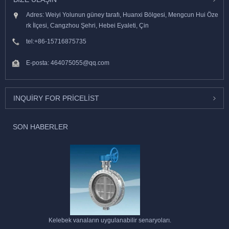
Adres: Weiyi Yolunun güney tarafı, Huanxi Bölgesi, Mengcun Hui Öze
rk İlçesi, Cangzhou Şehri, Hebei Eyaleti, Çin
tel:
+86-15716875735
E-posta:
464075055@qq.com
INQUIRY FOR PRICELIST
SON HABERLER
Kelebek vanaların uygulanabilir senaryoları.