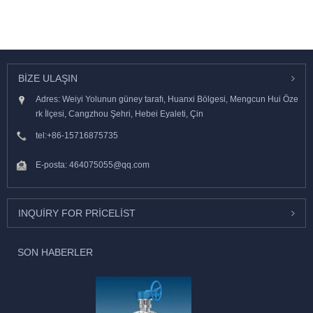
BIZE ULAŞIN
Adres: Weiyi Yolunun güney tarafı, Huanxi Bölgesi, Mengcun Hui Öze
rk İlçesi, Cangzhou Şehri, Hebei Eyaleti, Çin
tel:
+86-15716875735
E-posta:
464075055@qq.com
INQUIRY FOR PRICELIST
SON HABERLER